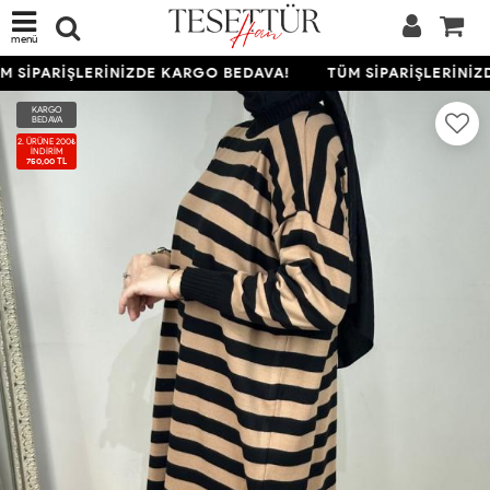
menü
 SİPARİŞLERİNİZDE KARGO BEDAVA!
TÜM SİPARİŞLERİNİZ
KARGO
BEDAVA
2. ÜRÜNE 200₺
İNDIRIM
750,00 TL