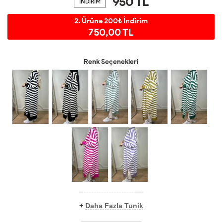
950
TL
İNDİRİM
2. Ürüne 200₺ İndirim
750,00 TL
Renk Seçenekleri
+
Daha Fazla Tunik