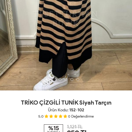
TRİKO ÇİZGİLİ TUNİK Siyah Tarçın
Ürün Kodu:
152-102
5.0
0
Değerlendirme
1,121 TL
%15