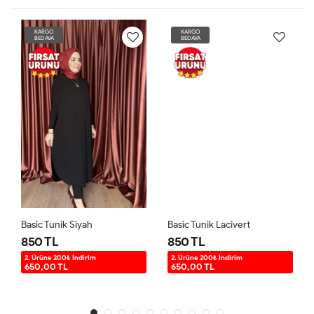
KARGO
KARGO
BEDAVA
BEDAVA
Basic Tunik Siyah
Basic Tunik Lacivert
850 TL
850 TL
2. Ürüne 200₺ İndirim
2. Ürüne 200₺ İndirim
650,00 TL
650,00 TL