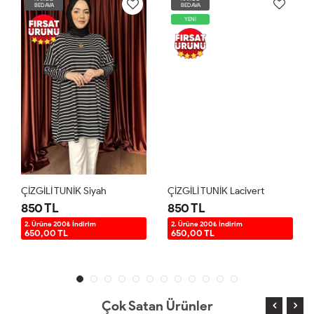
BEDAVA
BEDAVA
YENİ
ÇİZGİLİ TUNİK Siyah
ÇİZGİLİ TUNİK Lacivert
850 TL
850 TL
2. Ürüne 200₺ İndirim
2. Ürüne 200₺ İndirim
650,00 TL
650,00 TL
Çok Satan Ürünler