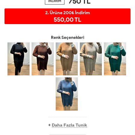
750
TL
İNDİRİM
2. Ürüne 200₺ İndirim
550,00 TL
Renk Seçenekleri
+
Daha Fazla Tunik