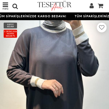
menü
M SİPARİŞLERİNİZDE KARGO BEDAVA!
TÜM SİPARİŞLERİNİ
KARGO
BEDAVA
2. ÜRÜNE 200₺
İNDIRIM
550,00 TL