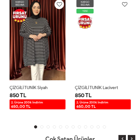
KARGO
KARGO
BEDAVA
BEDAVA
YENİ
ÇİZGİLİ TUNİK Siyah
ÇİZGİLİ TUNİK Lacivert
850 TL
850 TL
2. Ürüne 200₺ İndirim
2. Ürüne 200₺ İndirim
650,00 TL
650,00 TL
Çok Satan Ürünler