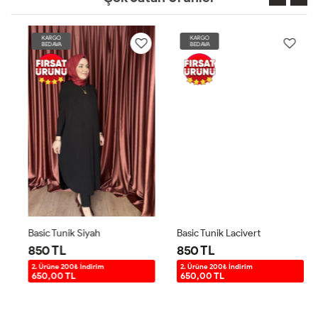
KARGO
KARGO
BEDAVA
BEDAVA
Basic Tunik Siyah
Basic Tunik Lacivert
850 TL
850 TL
2. Ürüne 200₺ İndirim
2. Ürüne 200₺ İndirim
650,00 TL
650,00 TL