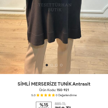
SİMLİ MERSERİZE TUNİK Antrasit
Ürün Kodu:
150-921
5.0
0
Değerlendirme
885 TL
%15