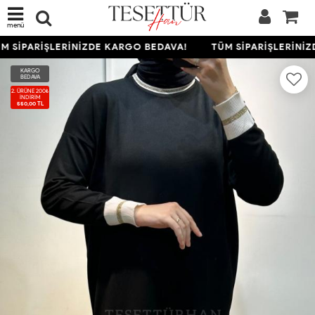
menü
 SİPARİŞLERİNİZDE KARGO BEDAVA!
TÜM SİPARİŞLERİNİZ
KARGO
BEDAVA
2. ÜRÜNE 200₺
İNDIRIM
550,00 TL