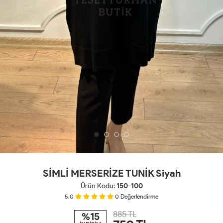
SİMLİ MERSERİZE TUNİK Siyah
Ürün Kodu:
150-100
5.0
0
Değerlendirme
885 TL
%15