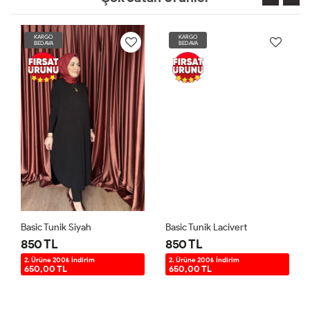
KARGO
KARGO
BEDAVA
BEDAVA
Basic Tunik Siyah
Basic Tunik Lacivert
850 TL
850 TL
2. Ürüne 200₺ İndirim
2. Ürüne 200₺ İndirim
650,00 TL
650,00 TL