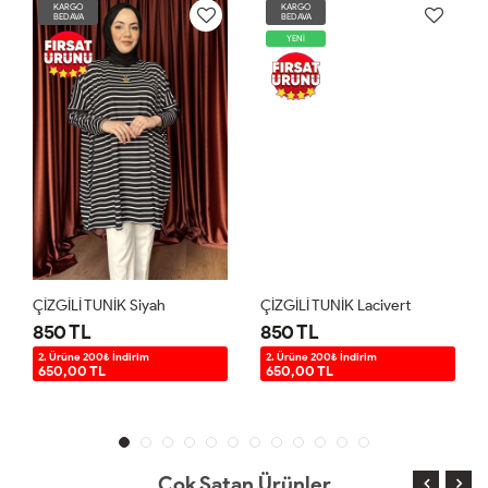
KARGO
KARGO
BEDAVA
BEDAVA
YENİ
ÇİZGİLİ TUNİK Siyah
ÇİZGİLİ TUNİK Lacivert
850 TL
850 TL
2. Ürüne 200₺ İndirim
2. Ürüne 200₺ İndirim
650,00 TL
650,00 TL
Çok Satan Ürünler