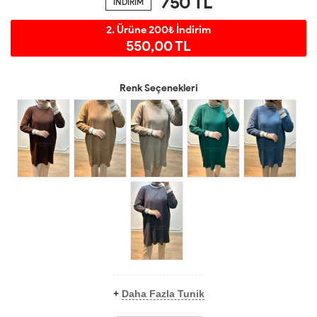
750
TL
İNDİRİM
2. Ürüne 200₺ İndirim
550,00 TL
Renk Seçenekleri
+
Daha Fazla Tunik