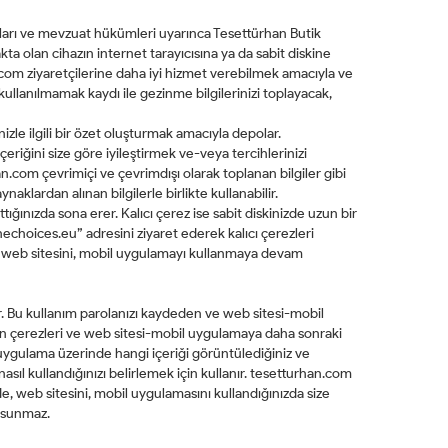
ları ve mevzuat hükümleri uyarınca Tesettürhan Butik
ta olan cihazın internet tarayıcısına ya da sabit diskine
com ziyaretçilerine daha iyi hizmet verebilmek amacıyla ve
llanılmamak kaydı ile gezinme bilgilerinizi toplayacak,
izle ilgili bir özet oluşturmak amacıyla depolar.
iğini size göre iyileştirmek ve-veya tercihlerinizi
n.com çevrimiçi ve çevrimdışı olarak toplanan bilgiler gibi
naklardan alınan bilgilerle birlikte kullanabilir.
ğınızda sona erer. Kalıcı çerez ise sabit diskinizde uzun bir
echoices.eu” adresini ziyaret ederek kalıcı çerezleri
iz, web sitesini, mobil uygulamayı kullanmaya devam
ır. Bu kullanım parolanızı kaydeden ve web sitesi-mobil
n çerezleri ve web sitesi-mobil uygulamaya daha sonraki
 uygulama üzerinde hangi içeriği görüntülediğiniz ve
asıl kullandığınızı belirlemek için kullanır. tesetturhan.com
de, web sitesini, mobil uygulamasını kullandığınızda size
a sunmaz.