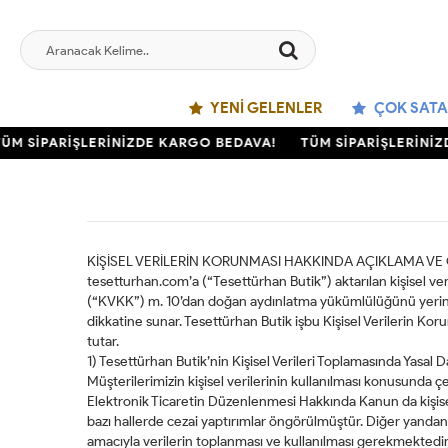
YENI GELENLER
ÇOK SATA
M SİPARİŞLERİNİZDE KARGO BEDAVA!
TÜM SİPARİŞLERİNİZ
KİŞİSEL VERİLERİN KORUNMASI HAKKINDA AÇIKLAMA VE G
tesetturhan.com’a (“Tesettürhan Butik”) aktarılan kişisel ve
(“KVKK”) m. 10’dan doğan aydınlatma yükümlülüğünü yerine g
dikkatine sunar. Tesettürhan Butik işbu Kişisel Verilerin K
tutar.
1) Tesettürhan Butik’nin Kişisel Verileri Toplamasında Yasal
Müşterilerimizin kişisel verilerinin kullanılması konusunda ç
Elektronik Ticaretin Düzenlenmesi Hakkında Kanun da kişisel
bazı hallerde cezai yaptırımlar öngörülmüştür. Diğer yanda
amacıyla verilerin toplanması ve kullanılması gerekmektedir