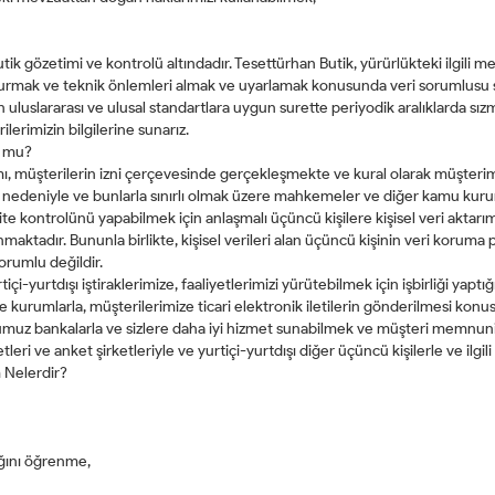
Butik gözetimi ve kontrolü altındadır. Tesettürhan Butik, yürürlükteki ilgili m
rmak ve teknik önlemleri almak ve uyarlamak konusunda veri sorumlusu s
n uluslararası ve ulusal standartlara uygun surette periyodik aralıklarda sı
lerimizin bilgilerine sunarız.
r mu?
şımı, müşterilerin izni çerçevesinde gerçekleşmekte ve kural olarak müşterimi
 nedeniyle ve bunlarla sınırlı olmak üzere mahkemeler ve diğer kamu kurumlar
ite kontrolünü yapabilmek için anlaşmalı üçüncü kişilere kişisel veri aktarım
ınmaktadır. Bununla birlikte, kişisel verileri alan üçüncü kişinin veri korum
orumlu değildir.
içi-yurtdışı iştiraklerimize, faaliyetlerimizi yürütebilmek için işbirliği yapt
 ve kurumlarla, müşterilerimize ticari elektronik iletilerin gönderilmesi ko
umuz bankalarla ve sizlere daha iyi hizmet sunabilmek ve müşteri memnuniye
leri ve anket şirketleriyle ve yurtiçi-yurtdışı diğer üçüncü kişilerle ve ilgili
 Nelerdir?
ığını öğrenme,