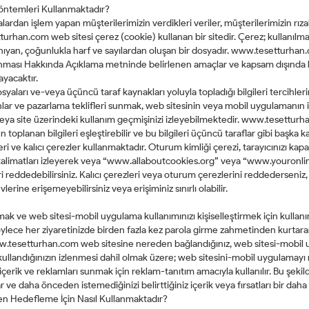
Yöntemleri Kullanmaktadır?
an işlem yapan müşterilerimizin verdikleri veriler, müşterilerimizin rıza
turhan.com web sitesi çerez (cookie) kullanan bir sitedir. Çerez; kullanılmak
ıyan, çoğunlukla harf ve sayılardan oluşan bir dosyadır. www.tesetturhan.
unması Hakkında Açıklama metninde belirlenen amaçlar ve kapsam dışında ku
ayacaktır.
aları ve-veya üçüncü taraf kaynakları yoluyla topladığı bilgileri tercihlerin
ve pazarlama teklifleri sunmak, web sitesinin veya mobil uygulamanın içer
veya site üzerindeki kullanım geçmişinizi izleyebilmektedir. www.tesetturha
oplanan bilgileri eşleştirebilir ve bu bilgileri üçüncü taraflar gibi başka kay
kalıcı çerezler kullanmaktadır. Oturum kimliği çerezi, tarayıcınızı kapattı
en talimatları izleyerek veya “www.allaboutcookies.org” veya “www.youronlin
ri reddedebilirsiniz. Kalıcı çerezleri veya oturum çerezlerini reddedersen
erine erişemeyebilirsiniz veya erişiminiz sınırlı olabilir.
mak ve web sitesi-mobil uygulama kullanımınızı kişiselleştirmek için kullan
lece her ziyaretinizde birden fazla kez parola girme zahmetinden kurtara
. www.tesetturhan.com web sitesine nereden bağlandığınız, web sitesi-mobil
 kullandığınızın izlenmesi dahil olmak üzere; web sitesini-mobil uygulamayı n
içerik ve reklamları sunmak için reklam-tanıtım amacıyla kullanılır. Bu şekil
 ve daha önceden istemediğinizi belirttiğiniz içerik veya fırsatları bir dah
den Hedefleme İçin Nasıl Kullanmaktadır?