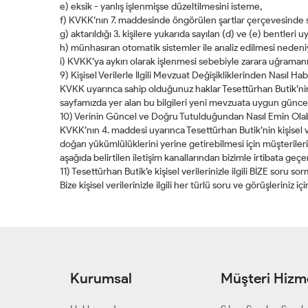
e) eksik - yanlış işlenmişse düzeltilmesini isteme,
f) KVKK’nın 7. maddesinde öngörülen şartlar çerçevesinde si
g) aktarıldığı 3. kişilere yukarıda sayılan (d) ve (e) bentleri 
h) münhasıran otomatik sistemler ile analiz edilmesi nedeni
i) KVKK’ya aykırı olarak işlenmesi sebebiyle zarara uğramanı
9) Kişisel Verilerle İlgili Mevzuat Değişikliklerinden Nasıl Ha
KVKK uyarınca sahip olduğunuz haklar Tesettürhan Butik’nin yü
sayfamızda yer alan bu bilgileri yeni mevzuata uygun güncell
10) Verinin Güncel ve Doğru Tutulduğundan Nasıl Emin Olab
KVKK’nın 4. maddesi uyarınca Tesettürhan Butik’nin kişisel
doğan yükümlülüklerini yerine getirebilmesi için müşterileri
aşağıda belirtilen iletişim kanallarından bizimle irtibata geç
11) Tesettürhan Butik’e kişisel verilerinizle ilgili BİZE soru so
Bize kişisel verilerinizle ilgili her türlü soru ve görüşleriniz iç
Kurumsal
Müşteri Hizme