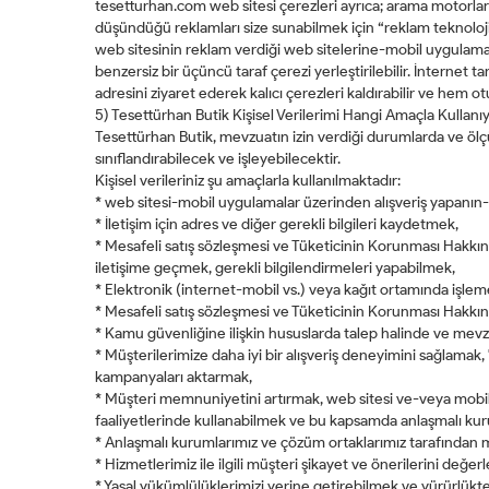
tesetturhan.com web sitesi çerezleri ayrıca; arama motorların
düşündüğü reklamları size sunabilmek için “reklam teknoloji
web sitesinin reklam verdiği web sitelerine-mobil uygulamaları
benzersiz bir üçüncü taraf çerezi yerleştirilebilir. İnterne
adresini ziyaret ederek kalıcı çerezleri kaldırabilir ve hem o
5) Tesettürhan Butik Kişisel Verilerimi Hangi Amaçla Kullanı
Tesettürhan Butik, mevzuatın izin verdiği durumlarda ve ölçü
sınıflandırabilecek ve işleyebilecektir.
Kişisel verileriniz şu amaçlarla kullanılmaktadır:
* web sitesi-mobil uygulamalar üzerinden alışveriş yapanın-ya
* İletişim için adres ve diğer gerekli bilgileri kaydetmek,
* Mesafeli satış sözleşmesi ve Tüketicinin Korunması Hakkınd
iletişime geçmek, gerekli bilgilendirmeleri yapabilmek,
* Elektronik (internet-mobil vs.) veya kağıt ortamında işl
* Mesafeli satış sözleşmesi ve Tüketicinin Korunması Hakkın
* Kamu güvenliğine ilişkin hususlarda talep halinde ve mevz
* Müşterilerimize daha iyi bir alışveriş deneyimini sağlamak, 
kampanyaları aktarmak,
* Müşteri memnuniyetini artırmak, web sitesi ve-veya mobil 
faaliyetlerinde kullanabilmek ve bu kapsamda anlaşmalı kuru
* Anlaşmalı kurumlarımız ve çözüm ortaklarımız tarafından mü
* Hizmetlerimiz ile ilgili müşteri şikayet ve önerilerini değe
* Yasal yükümlülüklerimizi yerine getirebilmek ve yürürlükt