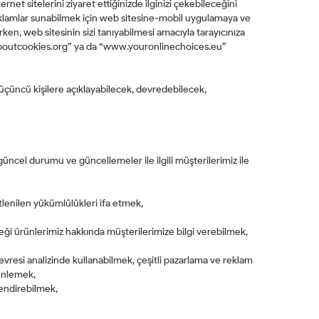
et sitelerini ziyaret ettiğinizde ilginizi çekebileceğini
reklamlar sunabilmek için web sitesine-mobil uygulamaya ve
rken, web sitesinin sizi tanıyabilmesi amacıyla tarayıcınıza
.allaboutcookies.org” ya da “www.youronlinechoices.eu”
 üçüncü kişilere açıklayabilecek, devredebilecek,
üncel durumu ve güncellemeler ile ilgili müşterilerimiz ile
tlenilen yükümlülükleri ifa etmek,
leceği ürünlerimiz hakkında müşterilerimize bilgi verebilmek,
vresi analizinde kullanabilmek, çeşitli pazarlama ve reklam
zenlemek,
lendirebilmek,