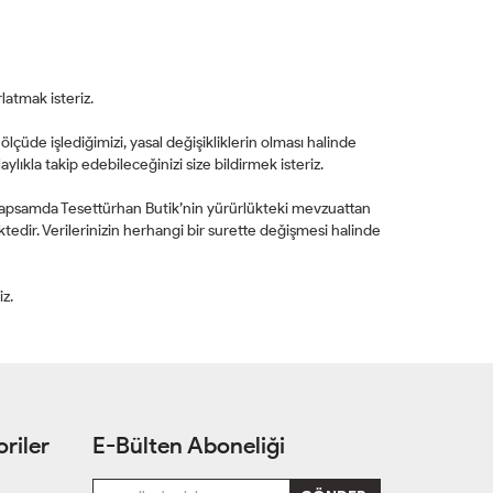
latmak isteriz.
lçüde işlediğimizi, yasal değişikliklerin olması halinde
ıkla takip edebileceğinizi size bildirmek isteriz.
 kapsamda Tesettürhan Butik’nin yürürlükteki mevzuattan
edir. Verilerinizin herhangi bir surette değişmesi halinde
iz.
riler
E-Bülten Aboneliği