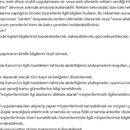
ı, web sitesi, mobil uygulamasını ve-veya web sitesinin reklam verdiği intern
sini” devreye sokmak amacıyla kullanabilir. Reklam teknolojisi, size özel 
na yaptığınız önceki ziyaretlerle ilgili bilgileri kullanır. Bu reklamları suna
t tarayıcınızın "yardım" dosyasında verilen talimatları izleyerek veya “www
turum çerezlerini hem de kalıcı çerezleri reddedebilirsiniz.
yor?
de kişisel bilgilerinizi kaydedebilecek, saklayabilecek, güncelleyebilecek,
ptıranın kimlik bilgilerini teyit etmek,
a Kanun’un ilgili maddeleri tahtında akdettiğimiz sözleşmelerin koşulları, g
eme dayanak olacak tüm kayıt ve belgeleri düzenlemek,
da Kanun’un ilgili maddeleri tahtında akdettiğimiz sözleşmeler uyarınca üs
uat gereği kamu görevlilerine bilgi verebilmek,
"müşterilerimizin ilgi alanlarını dikkate alarak" müşterilerimizin ilgilenebi
uygulamalardan alışveriş yapan müşterilerimizi tanıyabilmek ve müşteri çe
luşlar aracılığıyla elektronik ortamda ve-veya fiziki ortamda anketler dü
şterilerimize öneri sunabilmek, hizmetlerimizle ilgili müşterilerimizi bilgi
rlendirebilmek,
eki mevzuattan doğan haklarımızı kullanabilmek,