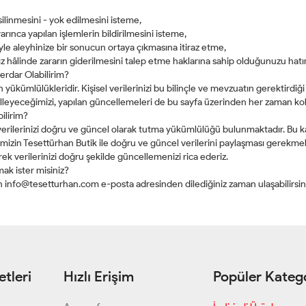
linmesini - yok edilmesini isteme,
uyarınca yapılan işlemlerin bildirilmesini isteme,
yle aleyhinize bir sonucun ortaya çıkmasına itiraz etme,
z hâlinde zararın giderilmesini talep etme haklarına sahip olduğunuzu hatır
berdar Olabilirim?
kümlülükleridir. Kişisel verilerinizi bu bilinçle ve mevzuatın gerektirdiği ö
eyeceğimizi, yapılan güncellemeleri de bu sayfa üzerinden her zaman kolayl
ilirim?
 verilerinizi doğru ve güncel olarak tutma yükümlülüğü bulunmaktadır. Bu
mizin Tesettürhan Butik ile doğru ve güncel verilerini paylaşması gerekmekt
erek verilerinizi doğru şekilde güncellemenizi rica ederiz.
rmak ister misiniz?
in
info@tesetturhan.com
e-posta adresinden dilediğiniz zaman ulaşabilirsin
tleri
Hızlı Erişim
Popüler Katego