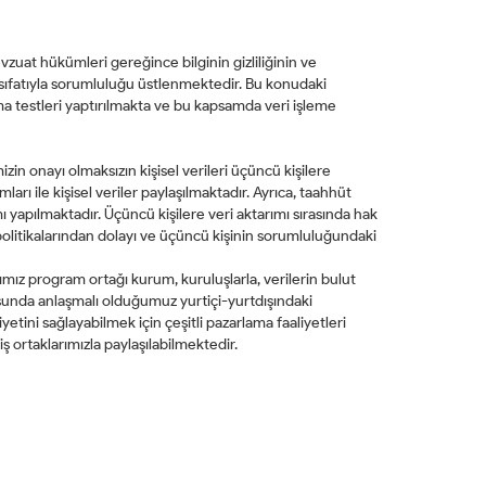
evzuat hükümleri gereğince bilginin gizliliğinin ve
ıfatıyla sorumluluğu üstlenmektedir. Bu konudaki
zma testleri yaptırılmakta ve bu kapsamda veri işleme
zin onayı olmaksızın kişisel verileri üçüncü kişilere
ı ile kişisel veriler paylaşılmaktadır. Ayrıca, taahhüt
ı yapılmaktadır. Üçüncü kişilere veri aktarımı sırasında hak
a politikalarından dolayı ve üçüncü kişinin sorumluluğundaki
ığımız program ortağı kurum, kuruluşlarla, verilerin bulut
nusunda anlaşmalı olduğumuz yurtiçi-yurtdışındaki
tini sağlayabilmek için çeşitli pazarlama faaliyetleri
 iş ortaklarımızla paylaşılabilmektedir.