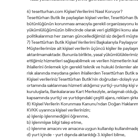
6) tesetturhan.com Kişisel Verilerimi Nasıl Koruyor?
Tesettürhan Butik ile paylaşılan kişisel veriler, Tesettürhan 
bütünlüğünün korunması amacıyla gerekli organizasyonu ku
yükümlülüğümüzün bilincinde olarak veri gizliliğini konu ala
politikalarımızı her zaman güncellediğimizi siz değerli müşteri
7) Tesettürhan Butik Kişisel Verilerimi Başkalarıyla Paylaşıyo
Müşterilerimize ait kişisel verilerin üçüncü kişiler ile payla
aktarılmamaktadır. Bununla birlikte, yasal yükümlülüklerimiz
ettiğimiz hizmetleri sağlayabilmek ve verilen hizmetlerin kal
ihlallerini önlemek için gerekli teknik ve hukuki önlemler al
risk alanında meydana gelen ihlallerden Tesettürhan Butik s
Kişisel verileriniz Tesettürhan Butik’nin doğrudan-dolaylı yurt
ortamında saklanması hizmeti aldığımız yurtiçi-yurtdışı kişi
kuruluşlarla, Bankalararası Kart Merkeziyle, anlaşmalı olduğ
kapsamında yurtiçi ve yurtdışındaki çeşitli ajans, reklam şirket
8) Kişisel Verilerin Korunması Kanunu’ndan Doğan Haklarım
KVKK uyarınca kişisel verilerinizin;
a) işlenip işlenmediğini öğrenme,
b) işlenmişse bilgi talep etme,
c) işlenme amacını ve amacına uygun kullanılıp kullanılmad
d) yurt içinde - yurt dışında aktarıldığı 3. kişileri bilme,