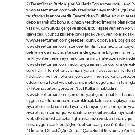
2) Tesettürhan Butik Kişisel Verilerin Toplanmasında Hangi 
www.tesetturhan.com web sitesinden veya mobil uygulamalard
tarafından işlenmektedir. Tesettürhan Butik’ye ait olan teset
depolanarak söz konusu cihazın tespit edilmesine olanak tan
yasal yükümlülüğü çerçevesinde, işbu Kişisel Verilerin Kor
işleyecek, üçüncü kişilerle paylaşacak ve güvenli olarak sakl
www.tesetturhan.com çerezleri; günlük dosyaları, boş gif dosy
www.tesetturhan.com size özel tanıtım yapmak, promosyonlar 
belirlemek amacıyla; site üzerinde gezinme bilgilerinizi ve-
farklı yöntemlerle veya farklı zamanlarda site üzerinde sizden t
www.tesetturhan.com mobil uygulamasında oturum çerezleri ve 
süre kalır. İnternet tarayıcınızın "yardım" dosyasında veril
kaldırabilir ve hem oturum çerezlerini hem de kalıcı çerezle
edebilirsiniz fakat web sitesinin, mobil uygulamanın tüm işlevl
3) İnternet Sitesi Çerezleri Nasıl Kullanılmaktadır?
www.tesetturhan.com çerezleri; yaptığınız tercihleri hatırla
uygulama oturumunuzun sürekli açık kalmasını sağlayan, böy
ziyaretlerinizde sizi hatırlayan ve tanıyan çerezleri içerir
ziyaretinizin süresi gibi web sitesini-mobil uygulamayı nasıl
web sitesindeki çerezler ilgi alanlarınıza ve size daha uygun 
daha uygun içerikleri, kişiye özel kampanya ve ürünleri sunar
4) İnternet Sitesi Üçüncü Taraf Çerezlerini Reklam ve Yeni