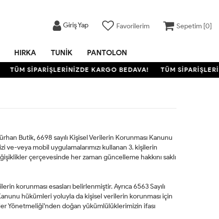
Giriş Yap
Favorilerim
Sepetim [
0
]
HIRKA
TUNIK
PANTOLON
TÜM SİPARİŞLERİNİZDE KARGO BEDAVA!
TÜM SİPARİŞLERİ
türhan Butik, 6698 sayılı Kişisel Verilerin Korunması Kanunu
 ve-veya mobil uygulamalarımızı kullanan 3. kişilerin
eğişiklikler çerçevesinde her zaman güncelleme hakkını saklı
erin korunması esasları belirlenmiştir. Ayrıca 6563 Sayılı
anunu hükümleri yoluyla da kişisel verilerin korunması için
ler Yönetmeliği’nden doğan yükümlülüklerimizin ifası