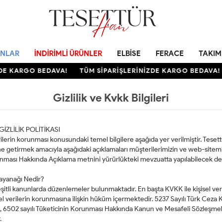
NLAR
İNDIRIMLI ÜRÜNLER
ELBISE
FERACE
TAKIM
DE KARGO BEDAVA!
TÜM SİPARİŞLERİNİZDE KARGO BEDAVA!
Gizlilik ve Kvkk Bilgileri
İZLİLİK POLİTİKASI
rilerin korunması konusundaki temel bilgilere aşağıda yer verilmiştir. Teset
etirmek amacıyla aşağıdaki açıklamaları müşterilerimizin ve web-sitemizi
orunması Hakkında Açıklama metnini yürürlükteki mevzuatta yapılabilecek d
 Dayanağı Nedir?
eşitli kanunlarda düzenlemeler bulunmaktadır. En başta KVKK ile kişisel veril
 verilerin korunmasına ilişkin hüküm içermektedir. 5237 Sayılı Türk Ceza K
n, 6502 sayılı Tüketicinin Korunması Hakkında Kanun ve Mesafeli Sözleşme
.