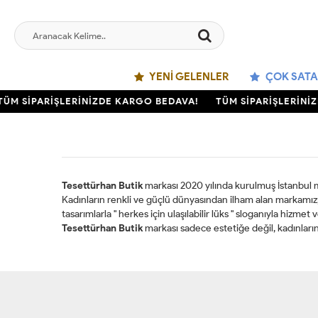
YENI GELENLER
ÇOK SATA
TÜM SİPARİŞLERİNİZDE KARGO BEDAVA!
TÜM SİPARİŞLERİNİ
Tesettürhan Butik
markası 2020 yılında kurulmuş İstanbul me
Kadınların renkli ve güçlü dünyasından ilham alan markamı
tasarımlarla " herkes için ulaşılabilir lüks " sloganıyla hizmet
Tesettürhan Butik
markası sadece estetiğe değil, kadınların