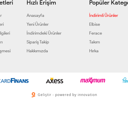
tleri
Hızlı Erişim
Popüler Katego
ar
Anasayfa
İndirimli Ürünler
eri
Yeni Ürünler
Elbise
gileri
İndirimdeki Ürünler
Ferace
rı
Sipariş Takip
Takım
eşmesi
Hakkımızda
Hırka
Geliştir - powered by innovation