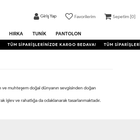
Giriş Yap
Favorilerim
Sepetim [
0
]
HIRKA
TUNIK
PANTOLON
TÜM SİPARİŞLERİNİZDE KARGO BEDAVA!
TÜM SİPARİŞLER
ların ve muhteşem doğal dünyanın sevgisinden doğan
rak işlev ve rahatlığa da odaklanarak tasarlanmaktadır.