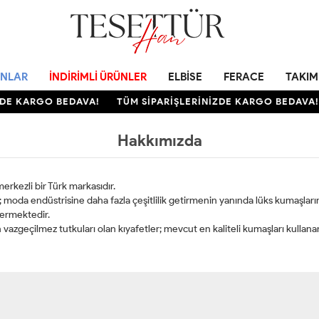
NLAR
İNDIRIMLI ÜRÜNLER
ELBISE
FERACE
TAKIM
ZDE KARGO BEDAVA!
TÜM SİPARİŞLERİNİZDE KARGO BEDAVA!
Hakkımızda
rkezli bir Türk markasıdır.
z; moda endüstrisine daha fazla çeşitlilik getirmenin yanında lüks kumaş
 vermektedir.
 vazgeçilmez tutkuları olan kıyafetler; mevcut en kaliteli kumaşları kullana