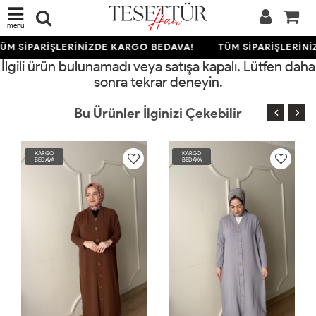
menü
ÜM SİPARİŞLERİNİZDE KARGO BEDAVA!
TÜM SİPARİŞLERİNİ
İlgili ürün bulunamadı veya satışa kapalı. Lütfen daha
sonra tekrar deneyin.
Bu Ürünler İlginizi Çekebilir
KARGO
KARGO
BEDAVA
BEDAVA