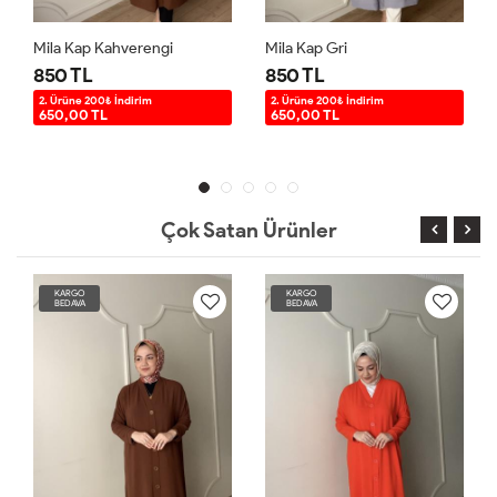
Mila Kap Kahverengi
Mila Kap Gri
850 TL
850 TL
2. Ürüne 200₺ İndirim
2. Ürüne 200₺ İndirim
650,00 TL
650,00 TL
Çok Satan Ürünler
KARGO
KARGO
BEDAVA
BEDAVA