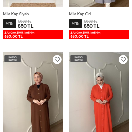
Mila Kap Siyah
Mila Kap Gri
1,003 TL
1,003 TL
15
15
%
%
850 TL
850 TL
1-
2-
2-
1-
2. Ürüne 200₺ İndirim
2. Ürüne 200₺ İndirim
650,00 TL
650,00 TL
38-
46-
46-
38-
40-
48-
54
40-
42-
50
42-
KARGO
KARGO
BEDAVA
BEDAVA
44
44