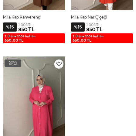
Mila Kap Kahverengi
Mila Kap Nar Çiçeği
1,003 TL
1,003 TL
15
15
%
%
850 TL
850 TL
1-
2-
1-
2-
2. Ürüne 200₺ İndirim
2. Ürüne 200₺ İndirim
650,00 TL
650,00 TL
38-
44-
38-
44-
40-
46-
40-
46-
42
48
42
48
KARGO
BEDAVA