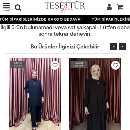
menü
TÜM SİPARİŞLERİNİZDE KARGO BEDAVA!
TÜM SİPARİŞLERİN
İlgili ürün bulunamadı veya satışa kapalı. Lütfen daha
sonra tekrar deneyin.
Bu Ürünler İlginizi Çekebilir
KARGO
KARGO
BEDAVA
BEDAVA