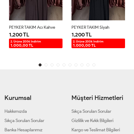
PEYKER TAKIM Acı Kahve
PEYKER TAKIM Siyah
1,200 TL
1,200 TL
1
2. Ürüne 200₺ İndirim
2. Ürüne 200₺ İndirim
2
1.000,00 TL
1.000,00 TL
Kurumsal
Müşteri Hizmetleri
Hakkımızda
Sıkça Sorulan Sorular
Sıkça Sorulan Sorular
Gizlilik ve Kvkk Bilgileri
Banka Hesaplarımız
Kargo ve Teslimat Bilgileri