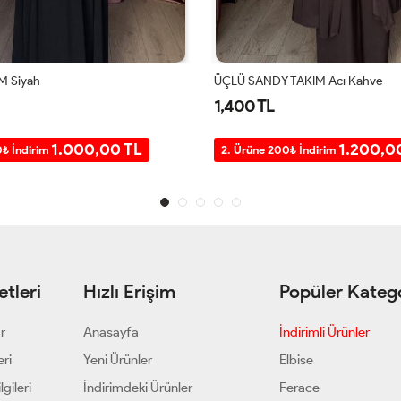
TAKIM Acı Kahve
PEYKER TAKIM Lacivert
1,200 TL
1.200,00 TL
1.000,0
0₺ İndirim
2. Ürüne 200₺ İndirim
tleri
Hızlı Erişim
Popüler Katego
ar
Anasayfa
İndirimli Ürünler
eri
Yeni Ürünler
Elbise
gileri
İndirimdeki Ürünler
Ferace