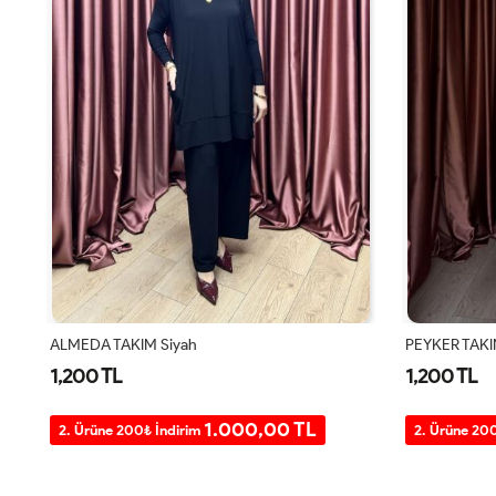
PEYKER TAKIM Siyah
SANEM TAKIM
1,200 TL
1,200 TL
1.000,00 TL
2. Ürüne 200₺ İndirim
2. Ürüne 20