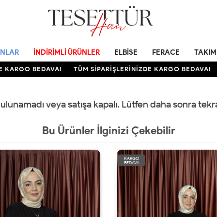
NLAR
İNDIRIMLI ÜRÜNLER
ELBISE
FERACE
TAKIM
 KARGO BEDAVA!
TÜM SİPARİŞLERİNİZDE KARGO BEDAVA!
 bulunamadı veya satışa kapalı. Lütfen daha sonra tek
Bu Ürünler İlginizi Çekebilir
KARGO
BEDAVA