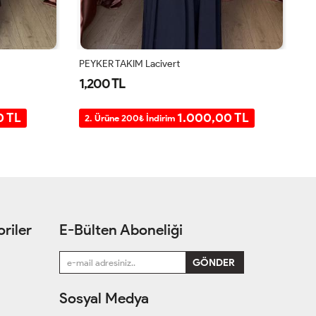
ÜÇLÜ SANDY TAKIM Siyah
PE
1,400 TL
1
0 TL
1.200,00 TL
2. Ürüne 200₺ İndirim
2
riler
E-Bülten Aboneliği
Sosyal Medya