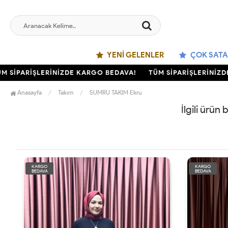
YENI GELENLER
ÇOK SATA
 SİPARİŞLERİNİZDE KARGO BEDAVA!
TÜM SİPARİŞLERİNİZDE
Anasayfa
Takım
SUMRU TAKIM Ekru
İlgili ürün
KARGO
KARGO
BEDAVA
BEDAVA