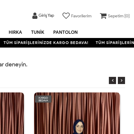
Giriş Yap
Favorilerim
Sepetim [
0
]
HIRKA
TUNIK
PANTOLON
TÜM SİPARİŞLERİNİZDE KARGO BEDAVA!
TÜM SİPARİŞLERİNİ
rar deneyin.
KARGO
BEDAVA