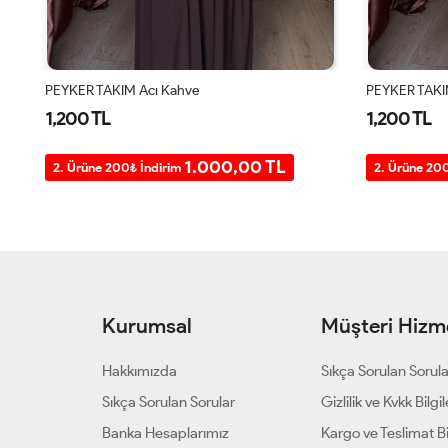
PEYKER TAKIM Siyah
ÜÇLÜ SANDY 
1,200 TL
1,400 TL
1.000,00 TL
2. Ürüne 200₺ İndirim
2. Ürüne 20
Kurumsal
Müşteri Hizme
Hakkımızda
Sıkça Sorulan Sorul
Sıkça Sorulan Sorular
Gizlilik ve Kvkk Bilgil
Banka Hesaplarımız
Kargo ve Teslimat Bil