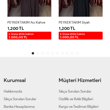
ER TAKIM Acı Kahve
PEYKER TAKIM Siyah
00 TL
1,200 TL
1,400 T
üne 200₺ İndirim
2. Ürüne 200₺ İndirim
2. Ürüne 20
00,00 TL
1.000,00 TL
1.200,00
Kurumsal
Müşteri Hizmetleri
Hakkımızda
Sıkça Sorulan Sorular
Sıkça Sorulan Sorular
Gizlilik ve Kvkk Bilgileri
Banka Hesaplarımız
Kargo ve Teslimat Bilgileri