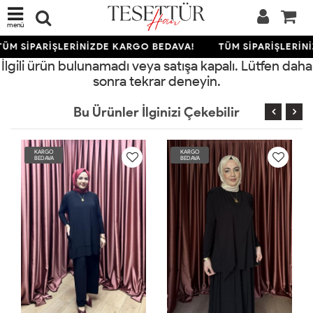
menü
ÜM SİPARİŞLERİNİZDE KARGO BEDAVA!
TÜM SİPARİŞLERİN
İlgili ürün bulunamadı veya satışa kapalı. Lütfen daha
sonra tekrar deneyin.
Bu Ürünler İlginizi Çekebilir
KARGO
KARGO
BEDAVA
BEDAVA