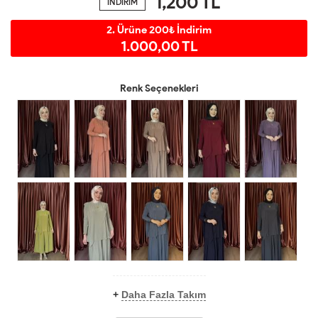
1,200
TL
İNDİRİM
2. Ürüne 200₺ İndirim
1.000,00 TL
Renk Seçenekleri
+
Daha Fazla Takım