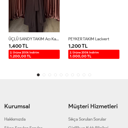
ÜÇLÜ SANDY TAKIM Acı Kahve
PEYKER TAKIM Lacivert
1,400 TL
1,200 TL
2. Ürüne 200₺ İndirim
2. Ürüne 200₺ İndirim
1.200,00 TL
1.000,00 TL
Kurumsal
Müşteri Hizmetleri
Hakkımızda
Sıkça Sorulan Sorular