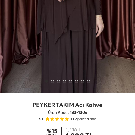
PEYKER TAKIM Acı Kahve
Ürün Kodu:
183-1306
5.0
0
Değerlendirme
1,416 TL
%15