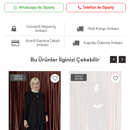
Whatsapp ile Sipariş
Telefon ile Sipariş
Güvenli Alışveriş
Hızlı Kargo İmkanı
İmkanı
Kredi Kartına Taksit
Kapıda Ödeme İmkanı
İmkanı
Bu Ürünler İlginizi Çekebilir
KARGO
KARGO
BEDAVA
BEDAVA