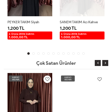
PEYKER TAKIM Siyah
SANEM TAKIM Acı Kahve
1,200 TL
1,200 TL
2. Ürüne 200₺ İndirim
2. Ürüne 200₺ İndirim
1.000,00 TL
1.000,00 TL
Çok Satan Ürünler
KARGO
KARGO
BEDAVA
BEDAVA