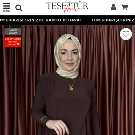
menü
 SİPARİŞLERİNİZDE KARGO BEDAVA!
TÜM SİPARİŞLERİNİZ
KARGO
BEDAVA
2. ÜRÜNE 200₺
İNDIRIM
1.000,00 TL