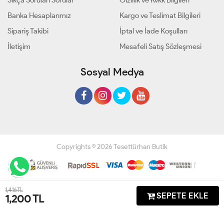
Sıkça Sorulan Sorular
Gizlilik ve Kvkk Bilgileri
Banka Hesaplarımız
Kargo ve Teslimat Bilgileri
Sipariş Takibi
İptal ve İade Koşulları
İletişim
Mesafeli Satış Sözleşmesi
Sosyal Medya
Copyrights © 2026 Tesettürhan Butik
Geliştir - powered by innovation
1,416 TL
SEPETE EKLE
1,200
TL
Anasayfa
Üye Girişi
Sepetim
Sipariş Takibi
İletişim