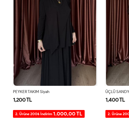
PEYKER TAKIM Siyah
ÜÇLÜ SANDY 
1,200 TL
1,400 TL
1.000,00 TL
2. Ürüne 200₺ İndirim
2. Ürüne 20