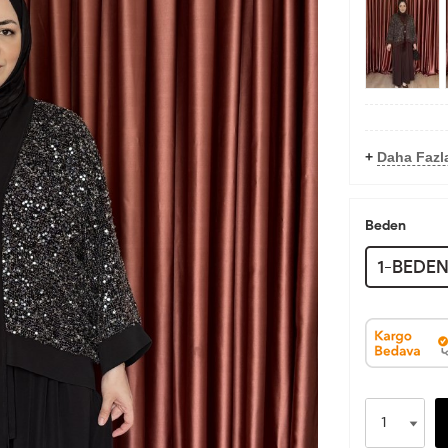
+
Daha Fazl
Beden
1-BEDE