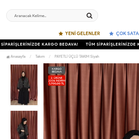
YENI GELENLER
ÇOK SATA
ARİŞLERİNİZDE KARGO BEDAVA!
TÜM SİPARİŞLERİNİZDE KAR
Anasayfa
Takım
PAYETLİ ÜÇLÜ TAKIM Siyah
KARGO
BEDAVA
2. ÜRÜNE
200₺ İNDIRIM
1.700,00 TL