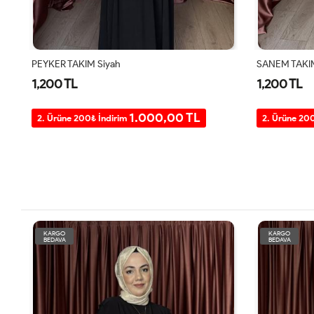
PEYKER TAKIM Siyah
SANEM TAKIM
1,200 TL
1,200 TL
1.000,00 TL
2. Ürüne 200₺ İndirim
2. Ürüne 20
KARGO
KARGO
BEDAVA
BEDAVA