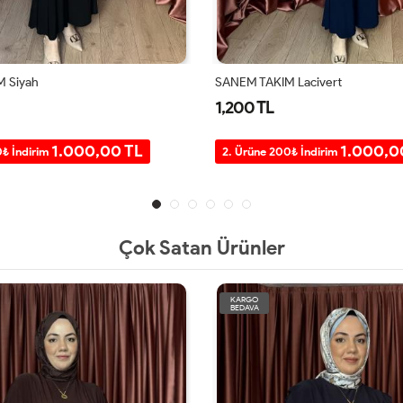
 Siyah
SANEM TAKIM Lacivert
1,200 TL
1.000,00 TL
1.000,0
0₺ İndirim
2. Ürüne 200₺ İndirim
Çok Satan Ürünler
KARGO
BEDAVA