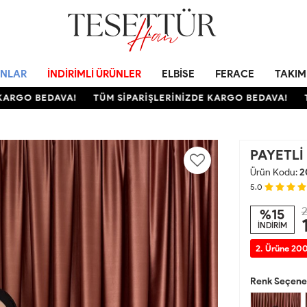
NLAR
İNDIRIMLI ÜRÜNLER
ELBISE
FERACE
TAKIM
GO BEDAVA!
TÜM SİPARİŞLERİNİZDE KARGO BEDAVA!
TÜM
PAYETLİ
Ürün Kodu:
2
5.0
2
%15
İNDİRİM
2. Ürüne 200
Renk Seçenek