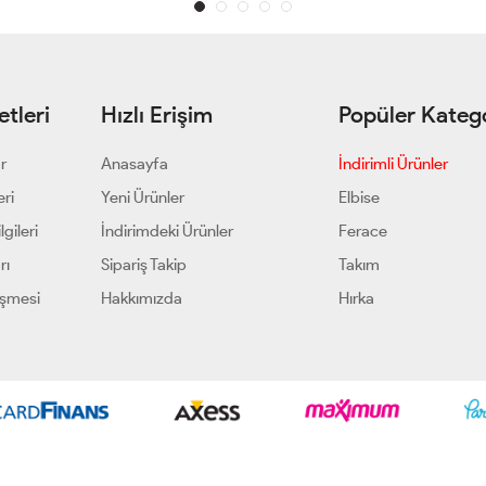
tleri
Hızlı Erişim
Popüler Katego
ar
Anasayfa
İndirimli Ürünler
eri
Yeni Ürünler
Elbise
gileri
İndirimdeki Ürünler
Ferace
rı
Sipariş Takip
Takım
eşmesi
Hakkımızda
Hırka
Geliştir - powered by innovation