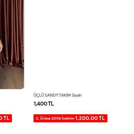
ÜÇLÜ SANDY TAKIM Siyah
PE
1,400 TL
1
0 TL
1.200,00 TL
2. Ürüne 200₺ İndirim
2