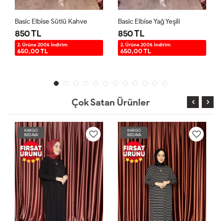
Basic Elbise Yağ Yeşili
Basic Elbise Vizon
850 TL
850 TL
2. Ürüne 200₺ İndirim
2. Ürüne 200₺ İndirim
650,00 TL
650,00 TL
Çok Satan Ürünler
KARGO
KARGO
BEDAVA
BEDAVA