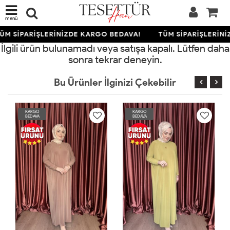
menü
ÜM SİPARİŞLERİNİZDE KARGO BEDAVA!
TÜM SİPARİŞLERİNİ
İlgili ürün bulunamadı veya satışa kapalı. Lütfen daha
sonra tekrar deneyin.
Bu Ürünler İlginizi Çekebilir
KARGO
KARGO
BEDAVA
BEDAVA