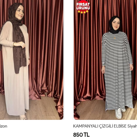
Vizon
KAMPANYALI ÇİZGİLİ ELBİSE Siya
850 TL