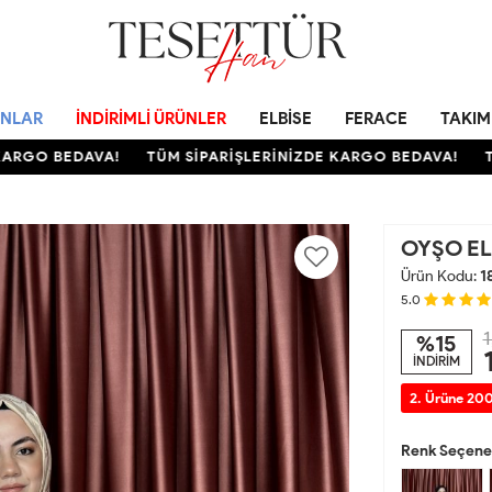
NLAR
İNDIRIMLI ÜRÜNLER
ELBISE
FERACE
TAKIM
GO BEDAVA!
TÜM SİPARİŞLERİNİZDE KARGO BEDAVA!
TÜM 
OYŞO EL
Ürün Kodu:
1
5.0
1
%15
İNDİRİM
2. Ürüne 200
Renk Seçenek