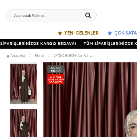
YENI GELENLER
ÇOK SATA
ARİŞLERİNİZDE KARGO BEDAVA!
TÜM SİPARİŞLERİNİZDE KAR
Anasayfa
Elbise
OYŞO ELBİSE Acı Kahve
KARGO
BEDAVA
2. ÜRÜNE
200₺ İNDIRIM
900,00 TL