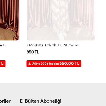
ert
KAMPANYALI ÇİZGİLİ ELBİSE Camel
Ba
850 TL
8
TL
650,00 TL
2. Ürüne 200₺ İndirim
2
riler
E-Bülten Aboneliği