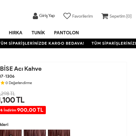
Giriş Yap
Favorilerim
Sepetim [
0
]
HIRKA
TUNIK
PANTOLON
SİPARİŞLERİNİZDE KARGO BEDAVA!
TÜM SİPARİŞLERİNİZDE 
BİSE Acı Kahve
87-1306
0
Değerlendirme
,298 TL
1,100
TL
900,00 TL
₺ İndirim
leri