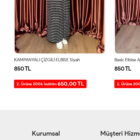
KAMPANYALI ÇİZGİLİ ELBİSE Siyah
Basic Elbise 
850 TL
850 TL
650,00 TL
2. Ürüne 200₺ İndirim
2. Ürüne 20
Kurumsal
Müşteri Hizme