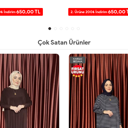
650,00 TL
650,00 
0₺ İndirim
2. Ürüne 200₺ İndirim
Çok Satan Ürünler
KARGO
BEDAVA