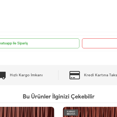
atsapp ile Sipariş
Hızlı Kargo İmkanı
Kredi Kartına Taks
Bu Ürünler İlginizi Çekebilir
KARGO
BEDAVA