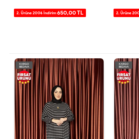
650,00 TL
2. Ürüne 200₺ İndirim
2. Ürüne 20
KARGO
KARGO
BEDAVA
BEDAVA