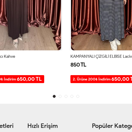
Acı Kahve
KAMPANYALI ÇİZGİLİ ELBİSE Laciv
850 TL
650,00 TL
650,00 
0₺ İndirim
2. Ürüne 200₺ İndirim
tleri
Hızlı Erişim
Popüler Katego