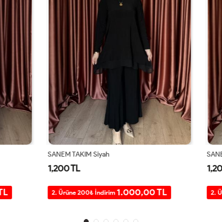
 Siyah
SANEM TAKIM Lacivert
1,200 TL
1.000,00 TL
1.000,0
0₺ İndirim
2. Ürüne 200₺ İndirim