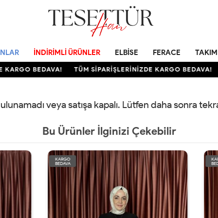
NLAR
İNDIRIMLI ÜRÜNLER
ELBISE
FERACE
TAKIM
 KARGO BEDAVA!
TÜM SİPARİŞLERİNİZDE KARGO BEDAVA!
 bulunamadı veya satışa kapalı. Lütfen daha sonra tek
Bu Ürünler İlginizi Çekebilir
KARGO
BEDAVA