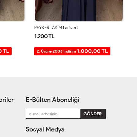
ÜÇLÜ SANDY TAKIM Siyah
PE
1,400 TL
1
0 TL
1.200,00 TL
2. Ürüne 200₺ İndirim
2
riler
E-Bülten Aboneliği
Sosyal Medya