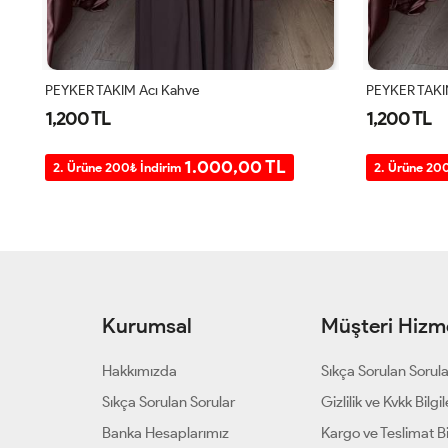
PEYKER TAKIM Siyah
ÜÇLÜ SANDY 
1,200 TL
1,400 TL
1.000,00 TL
2. Ürüne 200₺ İndirim
2. Ürüne 20
Kurumsal
Müşteri Hizme
Hakkımızda
Sıkça Sorulan Sorul
Sıkça Sorulan Sorular
Gizlilik ve Kvkk Bilgil
Banka Hesaplarımız
Kargo ve Teslimat Bil