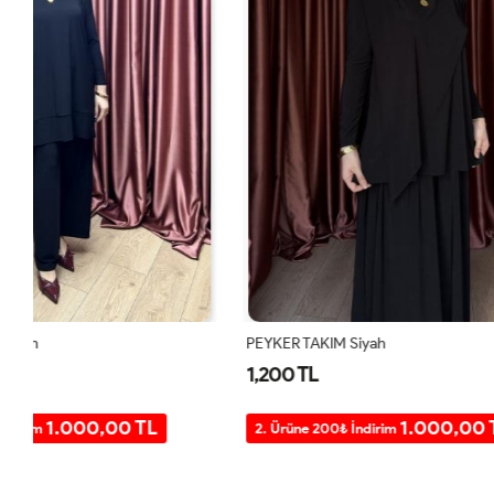
PEYKER TAKIM Siyah
SANEM TAKIM
1,200 TL
1,200 TL
1.000,00 TL
2. Ürüne 200₺ İndirim
2. Ürüne 20