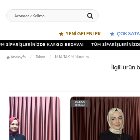
YENI GELENLER
ÇOK SATA
SİPARİŞLERİNİZDE KARGO BEDAVA!
TÜM SİPARİŞLERİNİZDE
Anasayfa
Takım
NUA TAKIM Mürdüm
İlgili ürün
KARGO
KARGO
BEDAVA
BEDAVA