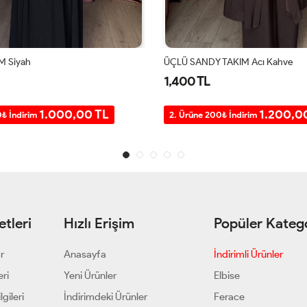
TAKIM Acı Kahve
PEYKER TAKIM Lacivert
1,200 TL
1.200,00 TL
1.000,0
0₺ İndirim
2. Ürüne 200₺ İndirim
tleri
Hızlı Erişim
Popüler Katego
ar
Anasayfa
İndirimli Ürünler
eri
Yeni Ürünler
Elbise
gileri
İndirimdeki Ürünler
Ferace