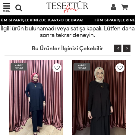
menü
ÜM SİPARİŞLERİNİZDE KARGO BEDAVA!
TÜM SİPARİŞLERİN
İlgili ürün bulunamadı veya satışa kapalı. Lütfen daha
sonra tekrar deneyin.
Bu Ürünler İlginizi Çekebilir
KARGO
KARGO
BEDAVA
BEDAVA