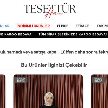
NLAR
İNDIRIMLI ÜRÜNLER
ELBISE
FERACE
TAKIM
E KARGO BEDAVA!
TÜM SİPARİŞLERİNİZDE KARGO BEDAVA!
 bulunamadı veya satışa kapalı. Lütfen daha sonra tek
Bu Ürünler İlginizi Çekebilir
KARGO
BEDAVA