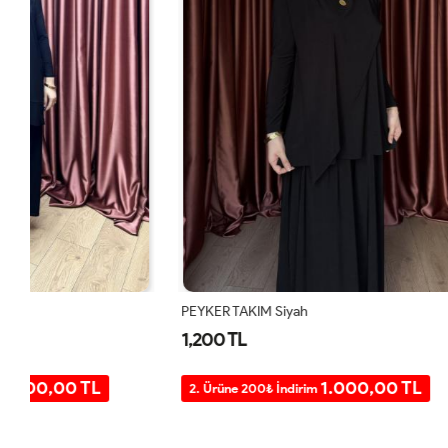
PEYKER TAKIM Siyah
SANEM TAKIM
1,200 TL
1,200 TL
1.000,00 TL
2. Ürüne 200₺ İndirim
2. Ürüne 20