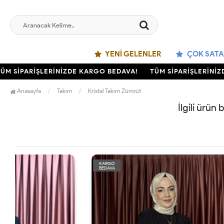
YENI GELENLER
ÇOK SATA
 SİPARİŞLERİNİZDE KARGO BEDAVA!
TÜM SİPARİŞLERİNİZD
Anasayfa
Takım
Kristal Takım Zümrüt
İlgili ürün
KARGO
KARGO
BEDAVA
BEDAVA