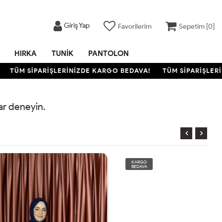
Giriş Yap
Favorilerim
Sepetim [
0
]
HIRKA
TUNIK
PANTOLON
TÜM SİPARİŞLERİNİZDE KARGO BEDAVA!
TÜM SİPARİŞLERİN
rar deneyin.
KARGO
BEDAVA