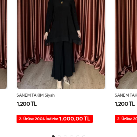
 Siyah
SANEM TAKIM Lacivert
1,200 TL
1.000,00 TL
1.000,0
0₺ İndirim
2. Ürüne 200₺ İndirim