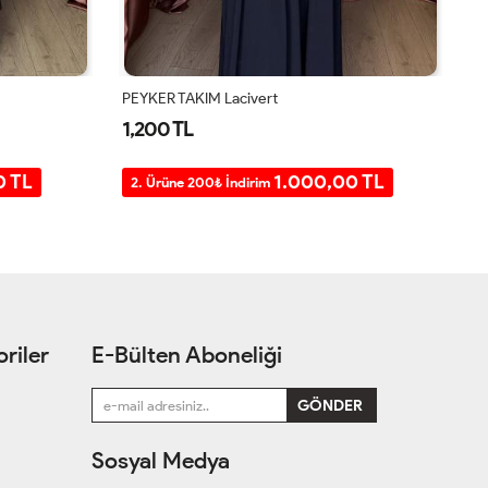
ÜÇLÜ SANDY TAKIM Siyah
PE
1,400 TL
1
0 TL
1.200,00 TL
2. Ürüne 200₺ İndirim
2
riler
E-Bülten Aboneliği
Sosyal Medya