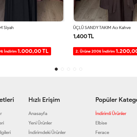
TAKIM Acı Kahve
PEYKER TAKIM Lacivert
1,200 TL
1.200,00 TL
1.000,0
0₺ İndirim
2. Ürüne 200₺ İndirim
tleri
Hızlı Erişim
Popüler Katego
ar
Anasayfa
İndirimli Ürünler
eri
Yeni Ürünler
Elbise
gileri
İndirimdeki Ürünler
Ferace