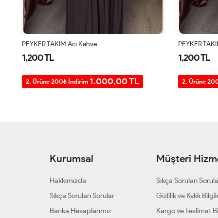
PEYKER TAKIM Siyah
ÜÇLÜ SANDY 
1,200 TL
1,400 TL
1.000,00 TL
2. Ürüne 200₺ İndirim
2. Ürüne 20
Kurumsal
Müşteri Hizme
Hakkımızda
Sıkça Sorulan Sorul
Sıkça Sorulan Sorular
Gizlilik ve Kvkk Bilgil
Banka Hesaplarımız
Kargo ve Teslimat Bil