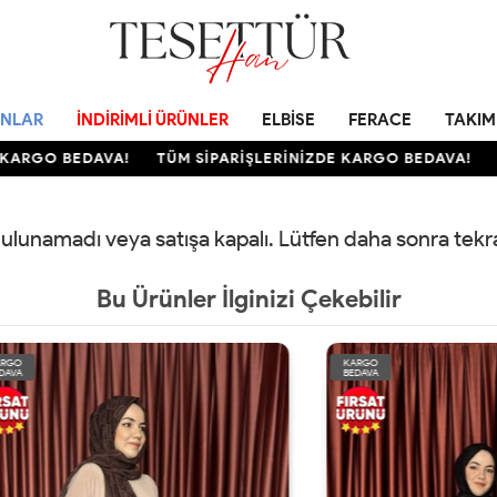
NLAR
İNDIRIMLI ÜRÜNLER
ELBISE
FERACE
TAKIM
ARGO BEDAVA!
TÜM SİPARİŞLERİNİZDE KARGO BEDAVA!
TÜ
 bulunamadı veya satışa kapalı. Lütfen daha sonra tek
Bu Ürünler İlginizi Çekebilir
KARGO
BEDAVA