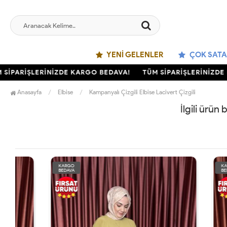
YENI GELENLER
ÇOK SATA
İPARİŞLERİNİZDE KARGO BEDAVA!
TÜM SİPARİŞLERİNİZDE K
Anasayfa
Elbise
Kampanyalı Çizgili Elbise Lacivert Çizgili
İlgili ürün
KARGO
KARGO
BEDAVA
BEDAVA