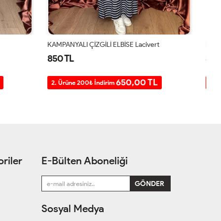
ert
KAMPANYALI ÇİZGİLİ ELBİSE Camel
Ba
850 TL
8
TL
650,00 TL
2. Ürüne 200₺ İndirim
2
riler
E-Bülten Aboneliği
Sosyal Medya