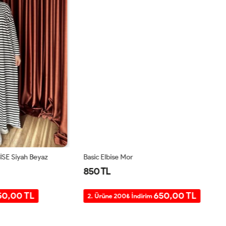
h Beyaz
Basic Elbise Mor
Ba
850 TL
8
TL
650,00 TL
2. Ürüne 200₺ İndirim
2