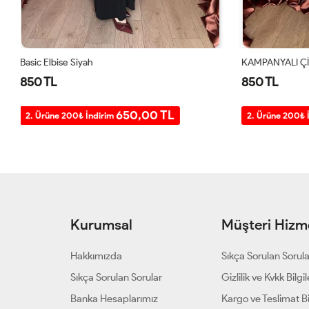
KAMPANYALI ÇİZGİLİ ELBİSE Siyah
Basic Elbise 
850 TL
850 TL
650,00 TL
2. Ürüne 200₺ İndirim
2. Ürüne 20
Kurumsal
Müşteri Hizme
Hakkımızda
Sıkça Sorulan Sorul
Sıkça Sorulan Sorular
Gizlilik ve Kvkk Bilgil
Banka Hesaplarımız
Kargo ve Teslimat Bil