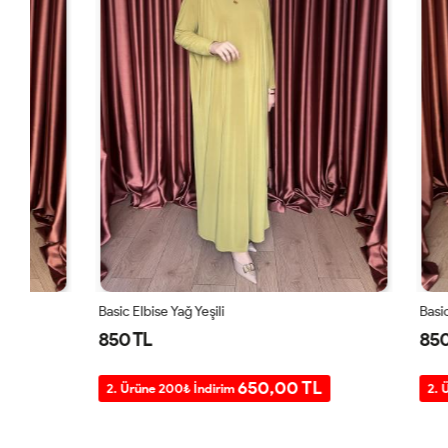
Basic Elbise Yağ Yeşili
Basic Elbise 
850 TL
850 TL
650,00 TL
2. Ürüne 200₺ İndirim
2. Ürüne 20