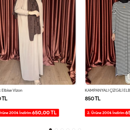
Vizon
KAMPANYALI ÇİZGİLİ ELBİSE Siya
850 TL
650,00 TL
650,00 
0₺ İndirim
2. Ürüne 200₺ İndirim