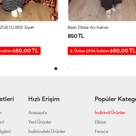
Acı Kahve
KAMPANYALI ÇİZGİLİ ELBİSE Laciv
850 TL
650,00 TL
650,00 
0₺ İndirim
2. Ürüne 200₺ İndirim
tleri
Hızlı Erişim
Popüler Katego
ar
Anasayfa
İndirimli Ürünler
eri
Yeni Ürünler
Elbise
gileri
İndirimdeki Ürünler
Ferace