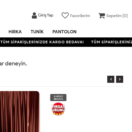
Giriş Yap
Favorilerim
Sepetim [
0
]
HIRKA
TUNIK
PANTOLON
M SİPARİŞLERİNİZDE KARGO BEDAVA!
TÜM SİPARİŞLERİNİZ
rar deneyin.
KARGO
BEDAVA