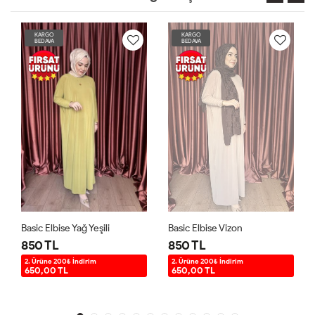
KARGO
KARGO
BEDAVA
BEDAVA
Basic Elbise Yağ Yeşili
Basic Elbise Vizon
850 TL
850 TL
2. Ürüne 200₺ İndirim
2. Ürüne 200₺ İndirim
650,00 TL
650,00 TL