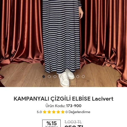
KAMPANYALI ÇİZGİLİ ELBİSE Lacivert
Ürün Kodu:
173-900
5.0
0
Değerlendirme
1,003 TL
%15