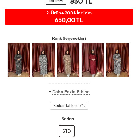
850
TL
İNDİRİM
2. Ürüne 200₺ İndirim
650,00 TL
Renk Seçenekleri
+
Daha Fazla Elbise
Beden Tablosu
Beden
STD