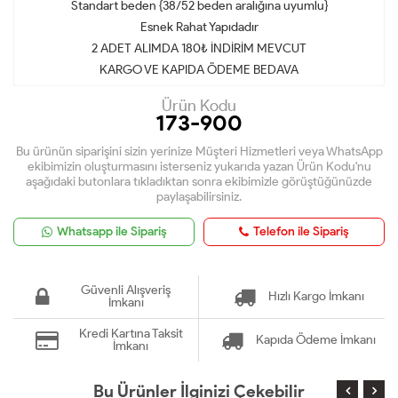
Standart beden {38/52 beden aralığına uyumlu}
Esnek Rahat Yapıdadır
2 ADET ALIMDA 180₺ İNDİRİM MEVCUT
KARGO VE KAPIDA ÖDEME BEDAVA
Ürün Kodu
173-900
Bu ürünün siparişini sizin yerinize Müşteri Hizmetleri veya WhatsApp
ekibimizin oluşturmasını isterseniz yukarıda yazan Ürün Kodu'nu
aşağıdaki butonlara tıkladıktan sonra ekibimizle görüştüğünüzde
paylaşabilirsiniz.
Whatsapp ile Sipariş
Telefon ile Sipariş
Güvenli Alışveriş
Hızlı Kargo İmkanı
İmkanı
Kredi Kartına Taksit
Kapıda Ödeme İmkanı
İmkanı
Bu Ürünler İlginizi Çekebilir