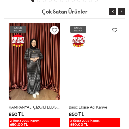
Çok Satan Ürünler
KARGO
KARGO
BEDAVA
BEDAVA
KAMPANYALI ÇİZGİLİ ELBİSE Siyah
Basic Elbise Acı Kahve
850 TL
850 TL
2. Ürüne 200₺ İndirim
2. Ürüne 200₺ İndirim
650,00 TL
650,00 TL