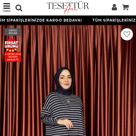
menü
M SİPARİŞLERİNİZDE KARGO BEDAVA!
TÜM SİPARİŞLERİNİZ
KARGO
BEDAVA
2. ÜRÜNE 200₺
İNDIRIM
650,00 TL