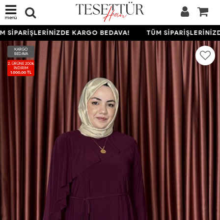
menü
 SİPARİŞLERİNİZDE KARGO BEDAVA!
TÜM SİPARİŞLERİNİZD
KARGO
BEDAVA
2. ÜRÜNE 200₺
İNDIRIM
1.000,00 TL