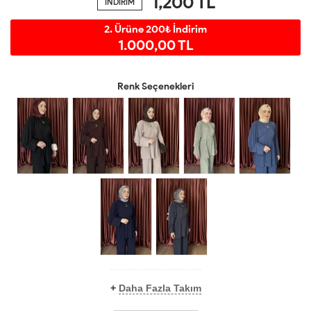
1,200
TL
İNDİRİM
2. Ürüne 200₺ İndirim
1.000,00 TL
Renk Seçenekleri
+
Daha Fazla Takım