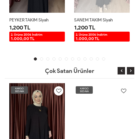
PEYKER TAKIM Siyah
SANEM TAKIM Siyah
1,200 TL
1,200 TL
2. Ürüne 200₺ İndirim
2. Ürüne 200₺ İndirim
1.000,00 TL
1.000,00 TL
Çok Satan Ürünler
KARGO
KARGO
BEDAVA
BEDAVA