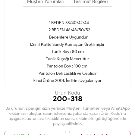
Müşteri Yorumları
Teslimat Bilgileri
1 BEDEN 38/40/42/44
2 BEDEN 46/48/50/52
Bedenlere Uygundur
1.Sınıf Kalite Sandy Kumaştan Üretilmiştir
Tunik Boy : 80 cm
Tunik Kuşağı Mevcuttur
Pantolon Boy : 100 cm
Pantolon Beli Lastikli ve Ceplidir
İkinci Ürüne 200₺ İndirim Uygulanıyor
Ürün Kodu
200-318
Bu ürünün siparişini sizin yerinize Müşteri Hizmetleri veya WhatsApp
ekibimizin oluşturmasını isterseniz yukarıda yazan Ürün Kodu'nu
aşağıdaki butonlara tıkladıktan sonra ekibimizle görüştüğünüzde
paylaşabilirsiniz.