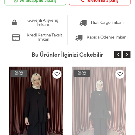
Whatsapp ile Sipariş
Telefon ile Sipariş
Güvenli Alışveriş
Hızlı Kargo İmkanı
İmkanı
Kredi Kartına Taksit
Kapıda Ödeme İmkanı
İmkanı
Bu Ürünler İlginizi Çekebilir
KARGO
KARGO
BEDAVA
BEDAVA