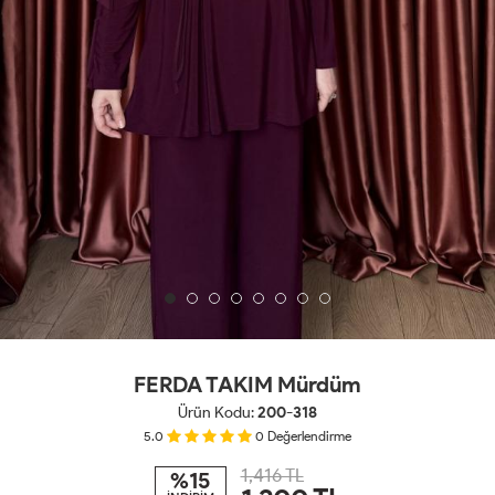
FERDA TAKIM Mürdüm
Ürün Kodu:
200-318
5.0
0
Değerlendirme
1,416 TL
%15