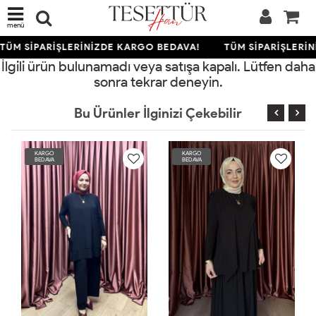
menü
TÜM SİPARİŞLERİNİZDE KARGO BEDAVA!
TÜM SİPARİŞLERİN
İlgili ürün bulunamadı veya satışa kapalı. Lütfen daha
sonra tekrar deneyin.
Bu Ürünler İlginizi Çekebilir
KARGO
KARGO
KA
BEDAVA
BEDAVA
BE