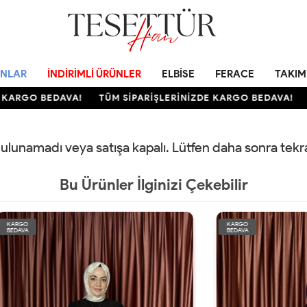
NLAR
İNDIRIMLI ÜRÜNLER
ELBISE
FERACE
TAKIM
KARGO BEDAVA!
TÜM SİPARİŞLERİNİZDE KARGO BEDAVA!
T
 bulunamadı veya satışa kapalı. Lütfen daha sonra tek
Bu Ürünler İlginizi Çekebilir
KARGO
BEDAVA