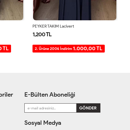
ÜÇLÜ SANDY TAKIM Siyah
PE
1,400 TL
1
0 TL
1.200,00 TL
2. Ürüne 200₺ İndirim
2
riler
E-Bülten Aboneliği
Sosyal Medya