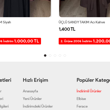
TAKIM Acı Kahve
PEYKER TAKIM Lacivert
1,200 TL
1.200,00 TL
1.000,0
0₺ İndirim
2. Ürüne 200₺ İndirim
tleri
Hızlı Erişim
Popüler Katego
ar
Anasayfa
İndirimli Ürünler
eri
Yeni Ürünler
Elbise
gileri
İndirimdeki Ürünler
Ferace