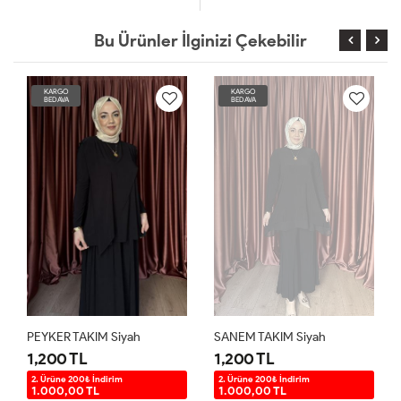
Bu Ürünler İlginizi Çekebilir
KARGO
KARGO
BEDAVA
BEDAVA
PEYKER TAKIM Siyah
SANEM TAKIM Siyah
1,200 TL
1,200 TL
2. Ürüne 200₺ İndirim
2. Ürüne 200₺ İndirim
1.000,00 TL
1.000,00 TL