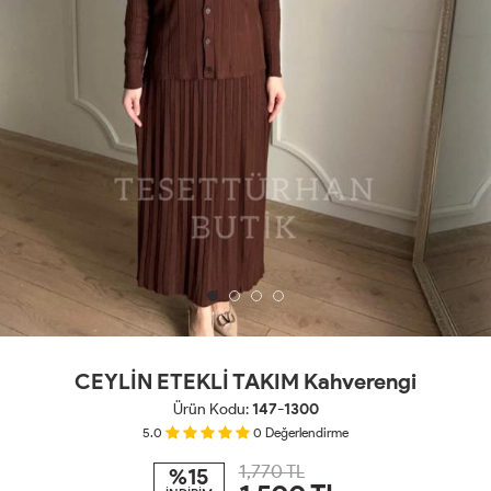
CEYLİN ETEKLİ TAKIM Kahverengi
Ürün Kodu:
147-1300
5.0
0
Değerlendirme
1,770 TL
%15