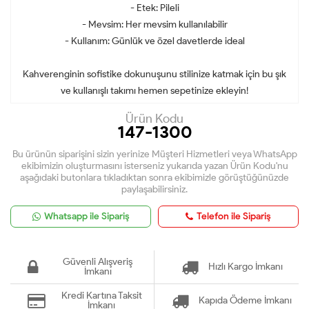
- Etek: Pileli
- Mevsim: Her mevsim kullanılabilir
- Kullanım: Günlük ve özel davetlerde ideal
Kahverenginin sofistike dokunuşunu stilinize katmak için bu şık
ve kullanışlı takımı hemen sepetinize ekleyin!
Ürün Kodu
147-1300
Bu ürünün siparişini sizin yerinize Müşteri Hizmetleri veya WhatsApp
ekibimizin oluşturmasını isterseniz yukarıda yazan Ürün Kodu'nu
aşağıdaki butonlara tıkladıktan sonra ekibimizle görüştüğünüzde
paylaşabilirsiniz.
Whatsapp ile Sipariş
Telefon ile Sipariş
Güvenli Alışveriş
Hızlı Kargo İmkanı
İmkanı
Kredi Kartına Taksit
Kapıda Ödeme İmkanı
İmkanı