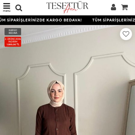
menü
M SİPARİŞLERİNİZDE KARGO BEDAVA!
TÜM SİPARİŞLERİNİZ
KARGO
BEDAVA
2. ÜRÜNE 200₺
İNDIRIM
1.300,00 TL