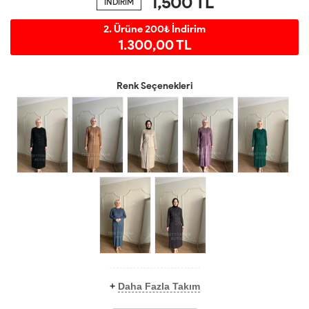
1,500
TL
İNDİRİM
2. Ürüne 200₺ İndirim
1.300,00 TL
Renk Seçenekleri
+
Daha Fazla Takım