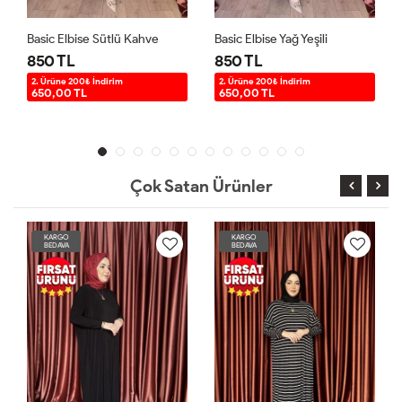
Basic Elbise Yağ Yeşili
KAMPANYALI ÇİZGİLİ ELBİSE Siyah Beyaz
850 TL
850 TL
2. Ürüne 200₺ İndirim
2. Ürüne 200₺ İndirim
650,00 TL
650,00 TL
Çok Satan Ürünler
KARGO
KARGO
BEDAVA
BEDAVA