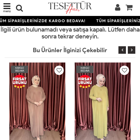
menü
M SİPARİŞLERİNİZDE KARGO BEDAVA!
TÜM SİPARİŞLERİNİ
İlgili ürün bulunamadı veya satışa kapalı. Lütfen daha
sonra tekrar deneyin.
Bu Ürünler İlginizi Çekebilir
KARGO
KARGO
BEDAVA
BEDAVA