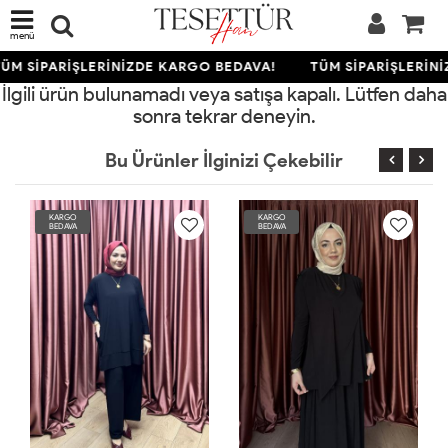
menü
ÜM SİPARİŞLERİNİZDE KARGO BEDAVA!
TÜM SİPARİŞLERİNİ
İlgili ürün bulunamadı veya satışa kapalı. Lütfen daha
sonra tekrar deneyin.
Bu Ürünler İlginizi Çekebilir
KARGO
KARGO
KA
BEDAVA
BEDAVA
BE