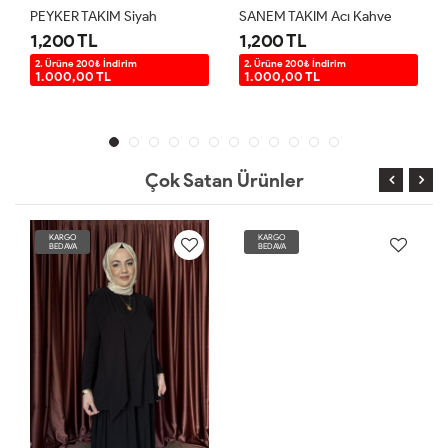
PEYKER TAKIM Siyah
SANEM TAKIM Acı Kahve
1,200 TL
1,200 TL
2. Ürüne 200₺ İndirim
2. Ürüne 200₺ İndirim
1.000,00 TL
1.000,00 TL
Çok Satan Ürünler
KARGO
KARGO
BEDAVA
BEDAVA