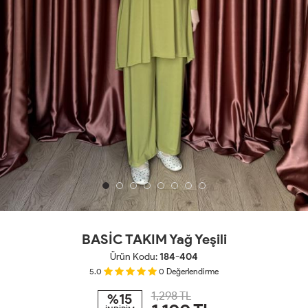
BASİC TAKIM Yağ Yeşili
Ürün Kodu:
184-404
5.0
0
Değerlendirme
1,298 TL
%15