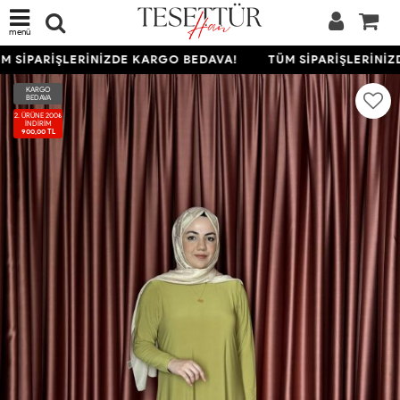
menü
 SİPARİŞLERİNİZDE KARGO BEDAVA!
TÜM SİPARİŞLERİNİZ
KARGO
BEDAVA
2. ÜRÜNE 200₺
İNDIRIM
900,00 TL