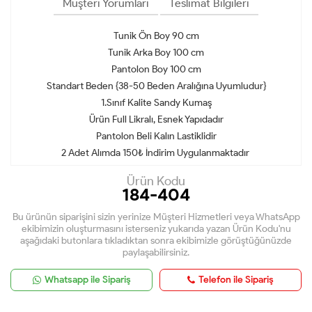
Müşteri Yorumları
Teslimat Bilgileri
Tunik Ön Boy 90 cm
Tunik Arka Boy 100 cm
Pantolon Boy 100 cm
Standart Beden {38-50 Beden Aralığına Uyumludur}
1.Sınıf Kalite Sandy Kumaş
Ürün Full Likralı, Esnek Yapıdadır
Pantolon Beli Kalın Lastiklidir
2 Adet Alımda 150₺ İndirim Uygulanmaktadır
Ürün Kodu
184-404
Bu ürünün siparişini sizin yerinize Müşteri Hizmetleri veya WhatsApp
ekibimizin oluşturmasını isterseniz yukarıda yazan Ürün Kodu'nu
aşağıdaki butonlara tıkladıktan sonra ekibimizle görüştüğünüzde
paylaşabilirsiniz.
Whatsapp ile Sipariş
Telefon ile Sipariş