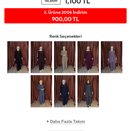
1,100
TL
İNDİRİM
2. Ürüne 200₺ İndirim
900,00 TL
Renk Seçenekleri
+
Daha Fazla Takım