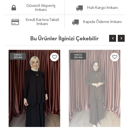
Güvenli Alışveriş
Hızlı Kargo İmkanı
İmkanı
Kredi Kartına Taksit
Kapıda Ödeme İmkanı
İmkanı
Bu Ürünler İlginizi Çekebilir
KARGO
KARGO
BEDAVA
BEDAVA