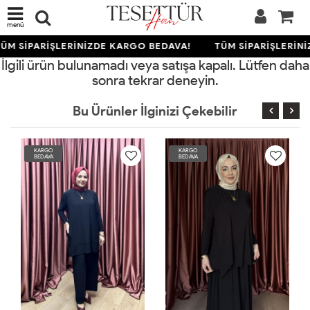
menü
ÜM SİPARİŞLERİNİZDE KARGO BEDAVA!
TÜM SİPARİŞLERİNİ
İlgili ürün bulunamadı veya satışa kapalı. Lütfen daha
sonra tekrar deneyin.
Bu Ürünler İlginizi Çekebilir
KARGO
KARGO
BEDAVA
BEDAVA