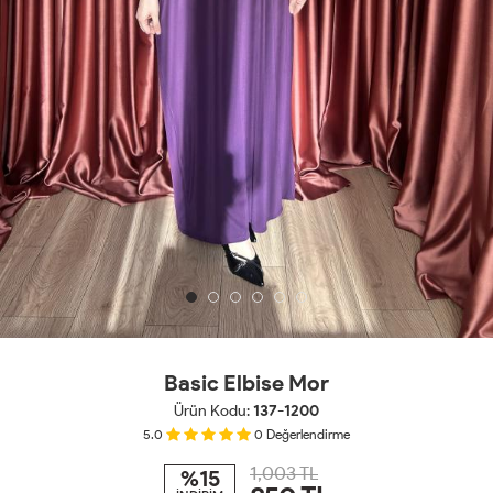
Basic Elbise Mor
Ürün Kodu:
137-1200
5.0
0
Değerlendirme
1,003 TL
%15