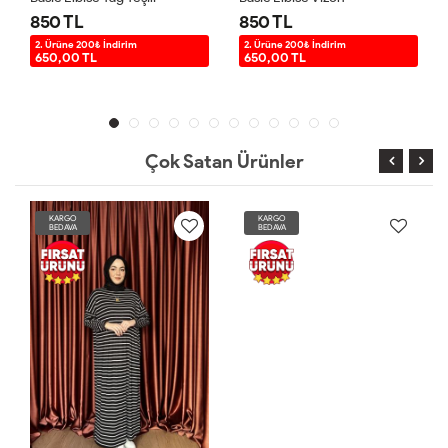
850 TL
850 TL
2. Ürüne 200₺ İndirim
2. Ürüne 200₺ İndirim
650,00 TL
650,00 TL
Çok Satan Ürünler
KARGO
KARGO
BEDAVA
BEDAVA