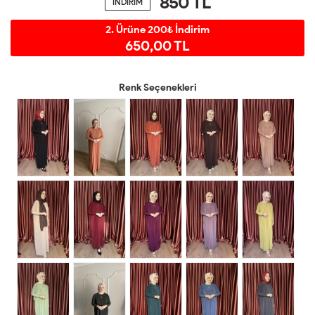
850
TL
İNDİRİM
2. Ürüne 200₺ İndirim
650,00 TL
Renk Seçenekleri