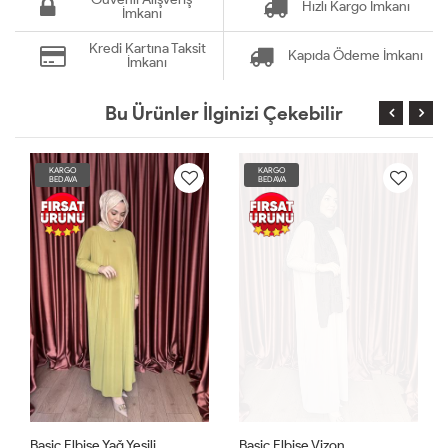
Hızlı Kargo İmkanı
İmkanı
Kredi Kartına Taksit
Kapıda Ödeme İmkanı
İmkanı
Bu Ürünler İlginizi Çekebilir
KARGO
KARGO
BEDAVA
BEDAVA
Basic Elbise Yağ Yeşili
Basic Elbise Vizon