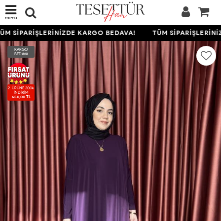
menü
M SİPARİŞLERİNİZDE KARGO BEDAVA!
TÜM SİPARİŞLERİNİZ
KARGO
BEDAVA
2. ÜRÜNE 200₺
İNDIRIM
650,00 TL