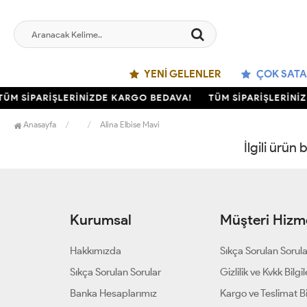
YENI GELENLER
ÇOK SATA
TÜM SİPARİŞLERİNİZDE KARGO BEDAVA!
TÜM SİPARİŞLERİNİ
Anasayfa
Alina Elbise Mavi
İlgili ürün
Kurumsal
Müşteri Hizme
Hakkımızda
Sıkça Sorulan Sorul
Sıkça Sorulan Sorular
Gizlilik ve Kvkk Bilgil
Banka Hesaplarımız
Kargo ve Teslimat Bil