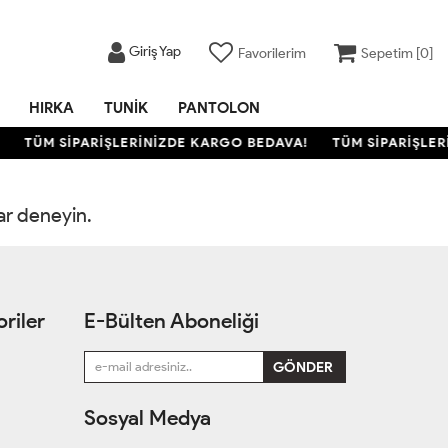
Giriş Yap
Favorilerim
Sepetim [
0
]
HIRKA
TUNIK
PANTOLON
TÜM SİPARİŞLERİNİZDE KARGO BEDAVA!
TÜM SİPARİŞLER
rar deneyin.
riler
E-Bülten Aboneliği
Sosyal Medya