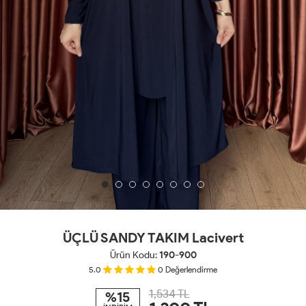
ÜÇLÜ SANDY TAKIM Lacivert
Ürün Kodu:
190-900
5.0
0
Değerlendirme
1,534 TL
%15