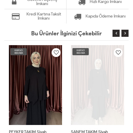
Hızlı Kargo İmkanı
İmkanı
Kredi Kartına Taksit
Kapıda Ödeme İmkanı
İmkanı
Bu Ürünler İlginizi Çekebilir
KARGO
KARGO
BEDAVA
BEDAVA
PEYKER TAKIM Siyah
SANEM TAKIM Siyah