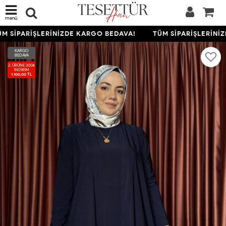
menü
M SİPARİŞLERİNİZDE KARGO BEDAVA!
TÜM SİPARİŞLERİNİZ
KARGO
BEDAVA
2. ÜRÜNE 200₺
İNDIRIM
1.100,00 TL