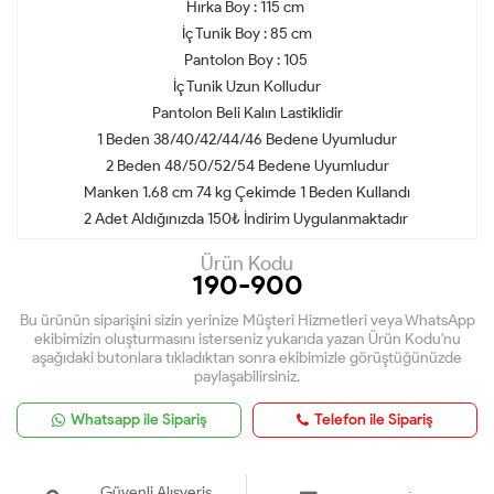
Hırka Boy : 115 cm
İç Tunik Boy : 85 cm
Pantolon Boy : 105
İç Tunik Uzun Kolludur
Pantolon Beli Kalın Lastiklidir
1 Beden 38/40/42/44/46 Bedene Uyumludur
2 Beden 48/50/52/54 Bedene Uyumludur
Manken 1.68 cm 74 kg Çekimde 1 Beden Kullandı
2 Adet Aldığınızda 150₺ İndirim Uygulanmaktadır
Ürün Kodu
190-900
Bu ürünün siparişini sizin yerinize Müşteri Hizmetleri veya WhatsApp
ekibimizin oluşturmasını isterseniz yukarıda yazan Ürün Kodu'nu
aşağıdaki butonlara tıkladıktan sonra ekibimizle görüştüğünüzde
paylaşabilirsiniz.
Whatsapp ile Sipariş
Telefon ile Sipariş
Güvenli Alışveriş