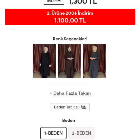
1,300
TL
İNDİRİM
2. Ürüne 200₺ İndirim
1.100,00 TL
Renk Seçenekleri
+
Daha Fazla Takım
Beden Tablosu
Beden
1-BEDEN
2-BEDEN